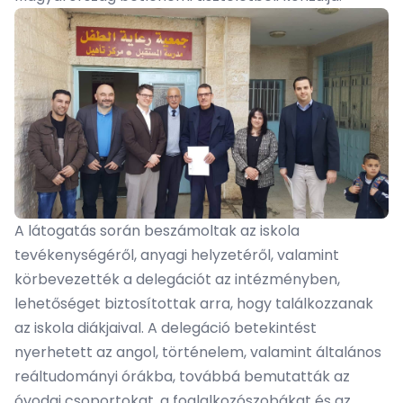
A látogatás során beszámoltak az iskola
tevékenységéről, anyagi helyzetéről, valamint
körbevezették a delegációt az intézményben,
lehetőséget biztosítottak arra, hogy találkozzanak
az iskola diákjaival. A delegáció betekintést
nyerhetett az angol, történelem, valamint általános
reáltudományi órákba, továbbá bemutatták az
óvodai csoportokat, a foglalkozószobákat és az