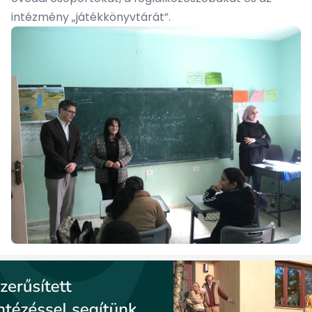
intézmény „játékkönyvtárát”.