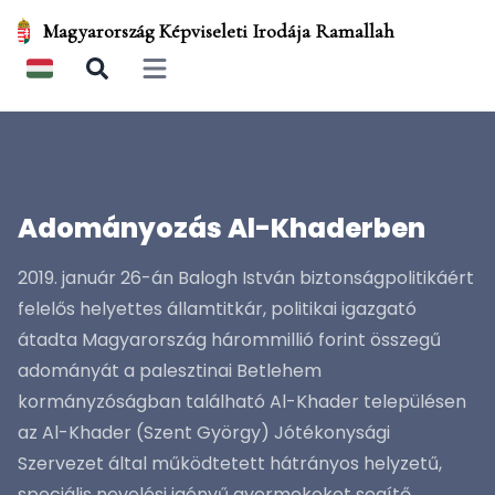
Magyarország Képviseleti Irodája Ramallah
Open main menu
Adományozás Al-Khaderben
2019. január 26-án Balogh István biztonságpolitikáért
felelős helyettes államtitkár, politikai igazgató
átadta Magyarország hárommillió forint összegű
adományát a palesztinai Betlehem
kormányzóságban található Al-Khader településen
az Al-Khader (Szent György) Jótékonysági
Szervezet által működtetett hátrányos helyzetű,
speciális nevelési igényű gyermekeket segítő