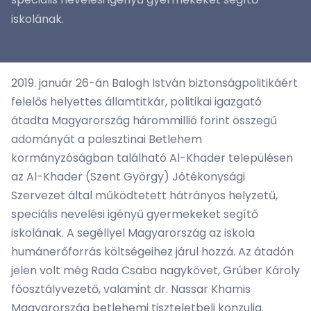
iskolának.
2019. január 26-án Balogh István biztonságpolitikáért
felelős helyettes államtitkár, politikai igazgató
átadta Magyarország hárommillió forint összegű
adományát a palesztinai Betlehem
kormányzóságban található Al-Khader településen
az Al-Khader (Szent György) Jótékonysági
Szervezet által működtetett hátrányos helyzetű,
speciális nevelési igényű gyermekeket segítő
iskolának. A segéllyel Magyarország az iskola
humánerőforrás költségeihez járul hozzá. Az átadón
jelen volt még Rada Csaba nagykövet, Grúber Károly
főosztályvezető, valamint dr. Nassar Khamis
Magyarország betlehemi tiszteletbeli konzulja.